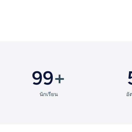
99
+
นักเรียน
อั